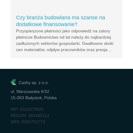
Czy branża budowlana ma szanse na
dodatkowe finansowanie?
Przyspieszone płatności jako odpowiedź na zatory
płatnicze Budownictwo od lat należy do najbardziej
zadłużonych sektorów gospodarki. Gwałtowne skoki
cen materiałów, odpływ pracowników oraz presja ...
Cashy sp. z o.o.
ul. Warszawska 6/32
15-063 Białystok, Polska
NIP: 5322079926
REGON: 381485114
KRS: 0000751773