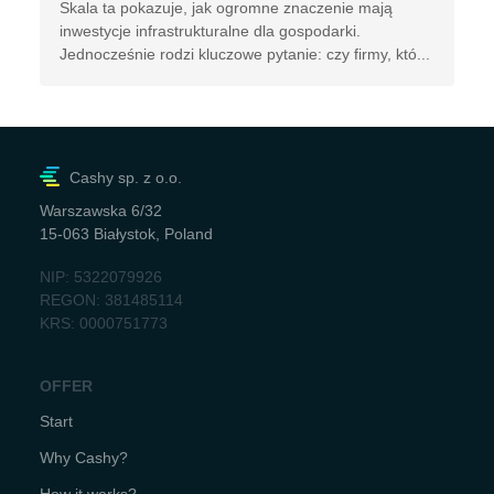
Skala ta pokazuje, jak ogromne znaczenie mają
inwestycje infrastrukturalne dla gospodarki.
Jednocześnie rodzi kluczowe pytanie: czy firmy, któ...
Cashy sp. z o.o.
Warszawska 6/32
15-063 Białystok, Poland
NIP: 5322079926
REGON: 381485114
KRS: 0000751773
OFFER
Start
Why Cashy?