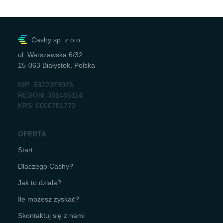
Cashy sp. z o.o.
ul. Warszawska 6/32
15-063 Białystok, Polska
NIP: 5322079926
REGON: 381485114
KRS: 0000751773
OFERTA
Start
Dlaczego Cashy?
Jak to działa?
Ile możesz zyskać?
Skontaktuj się z nami